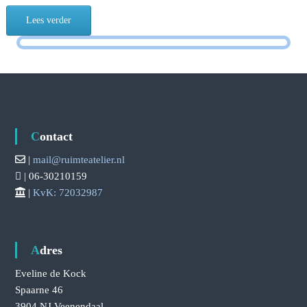
Lees verder
Contact
|
mail@ruimteatelier.nl
| 06-30210159
|
KvK: 72032987
Adres
Eveline de Kock
Spaarne 46
3904 NJ Veenendaal