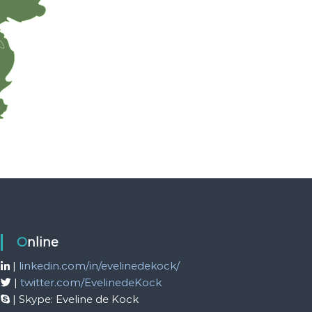
Online
|
linkedin.com/in/evelinedekock/
|
twitter.com/EvelinedeKock
| Skype: Eveline de Kock