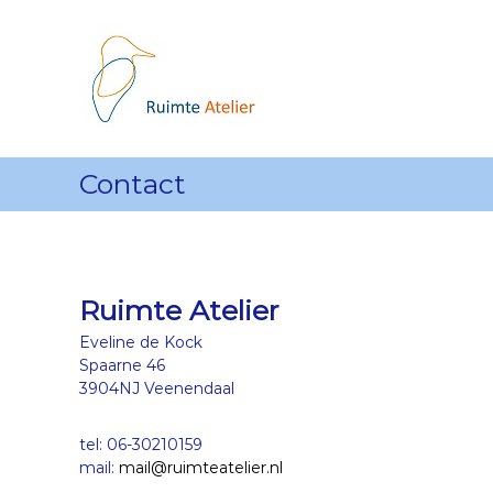
R
N
a
u
a
i
r
m
d
t
e
e
i
A
n
Contact
t
h
o
e
u
l
d
i
s
e
Ruimte Atelier
p
r
r
Eveline de Kock
i
Spaarne 46
n
3904NJ Veenendaal
g
e
tel: 06-30210159
n
mail:
mail@ruimteatelier.nl