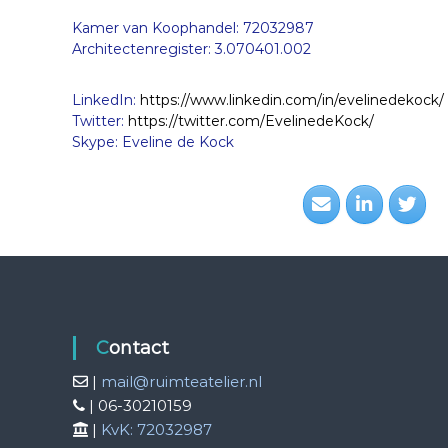
Kamer van Koophandel: 72032987
Architectenregister: 3.070401.002
LinkedIn:
https://www.linkedin.com/in/evelinedekock/
Twitter:
https://twitter.com/EvelinedeKock/
Skype: Eveline de Kock
Contact
|
mail@ruimteatelier.nl
| 06-30210159
|
KvK: 72032987