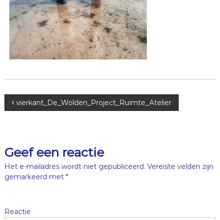
B
vierkant_De_Wolden_Project_Ruimte_Atelier
e
r
Geef een reactie
i
Het e-mailadres wordt niet gepubliceerd.
Vereiste velden zijn
gemarkeerd met
*
c
h
Reactie