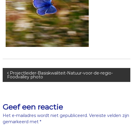
B
Projectleider-Basiskwaliteit-Natuur-voor-de-regio-
Foodvalley photo
e
r
Geef een reactie
i
Het e-mailadres wordt niet gepubliceerd.
Vereiste velden zijn
gemarkeerd met
*
c