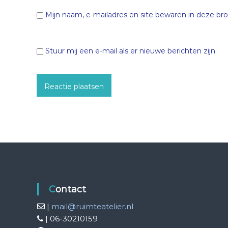
Mijn naam, e-mailadres en site bewaren in deze bro
Stuur mij een e-mail als er nieuwe berichten zijn.
Contact
|
mail@ruimteatelier.nl
| 06-30210159