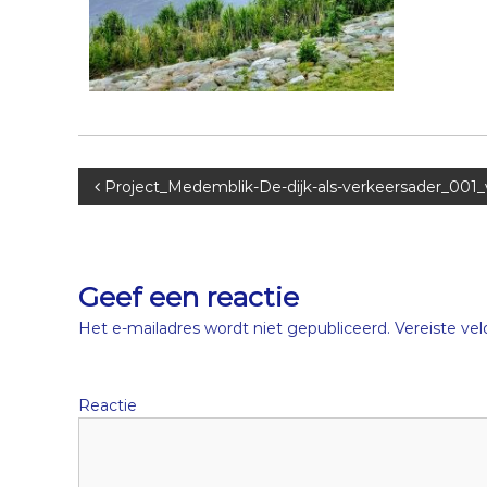
B
Project_Medemblik-De-dijk-als-verkeersader_001_
e
r
Geef een reactie
i
Het e-mailadres wordt niet gepubliceerd.
Vereiste ve
c
Reactie
h
t