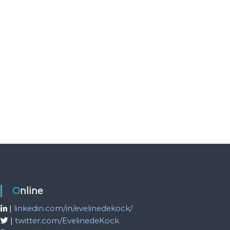
Online
|
linkedin.com/in/evelinedekock/
|
twitter.com/EvelinedeKock