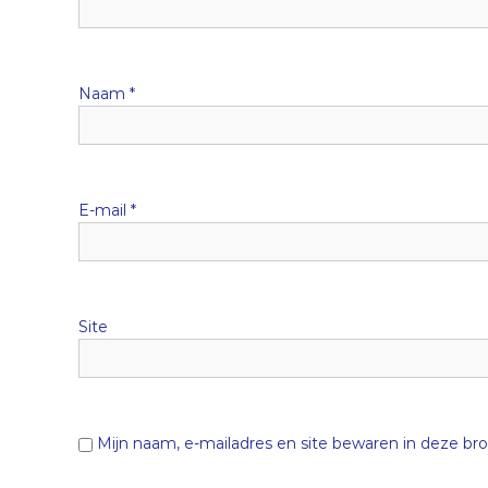
a
v
Naam
*
i
g
a
E-mail
*
t
i
Site
e
Mijn naam, e-mailadres en site bewaren in deze bro