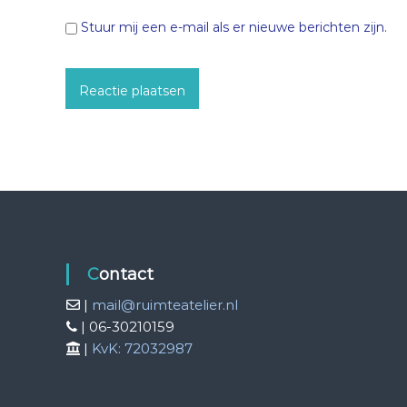
Stuur mij een e-mail als er nieuwe berichten zijn.
Contact
|
mail@ruimteatelier.nl
| 06-30210159
|
KvK: 72032987