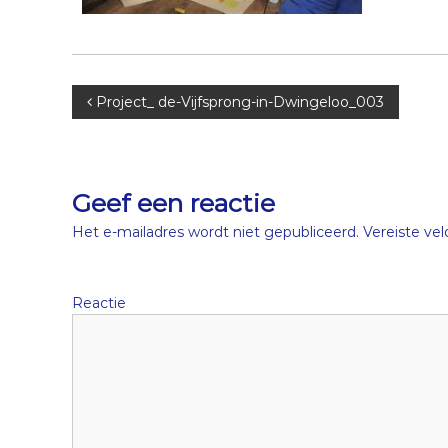
B
Project_ de-Vijfsprong-in-Dwingeloo_003
e
r
Geef een reactie
i
Het e-mailadres wordt niet gepubliceerd.
Vereiste ve
c
Reactie
h
t
n