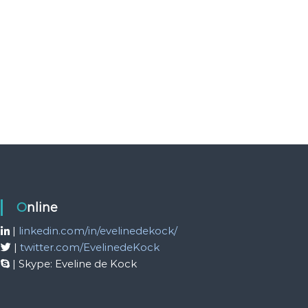
Online
|
linkedin.com/in/evelinedekock/
|
twitter.com/EvelinedeKock
| Skype: Eveline de Kock