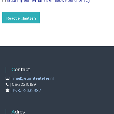
Stuur mij een e-mail als er nieuwe berichten zijn.
Contact
|
mail@ruimteatelier.nl
| 06-30210159
|
KvK: 72032987
Adres