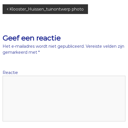
B
Klooster_Huissen_tuinontwerp photo
e
r
Geef een reactie
i
Het e-mailadres wordt niet gepubliceerd.
Vereiste velden zijn
gemarkeerd met
*
c
h
Reactie
t
n
a
v