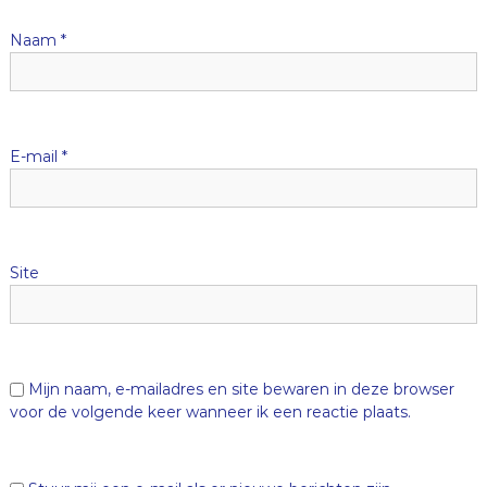
i
Naam
*
g
a
E-mail
*
t
i
Site
e
Mijn naam, e-mailadres en site bewaren in deze browser
voor de volgende keer wanneer ik een reactie plaats.