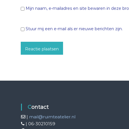
Mijn naam, e-mailadres en site bewaren in deze bro
Stuur mij een e-mail als er nieuwe berichten zijn.
Contact
|
mail@ruimteatelier.nl
| 06-30210159