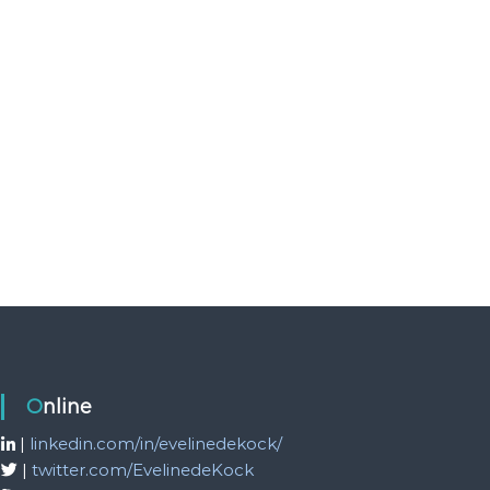
Online
|
linkedin.com/in/evelinedekock/
|
twitter.com/EvelinedeKock