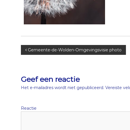
B
Gemeente-de-Wolden-Omgevingsvisie photo
e
r
Geef een reactie
i
Het e-mailadres wordt niet gepubliceerd.
Vereiste ve
c
Reactie
h
t