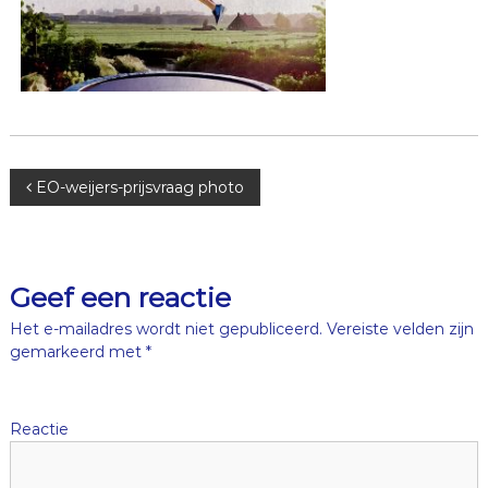
B
EO-weijers-prijsvraag photo
e
r
Geef een reactie
i
Het e-mailadres wordt niet gepubliceerd.
Vereiste velden zijn
gemarkeerd met
*
c
h
Reactie
t