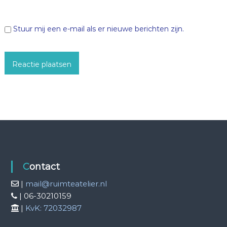
Stuur mij een e-mail als er nieuwe berichten zijn.
Contact
|
mail@ruimteatelier.nl
| 06-30210159
|
KvK: 72032987