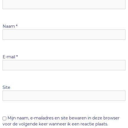
a
v
i
Naam
*
g
a
E-mail
*
t
i
Site
e
Mijn naam, e-mailadres en site bewaren in deze browser
voor de volgende keer wanneer ik een reactie plaats.