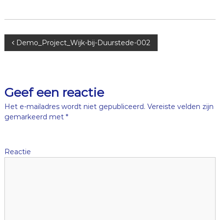
B
Demo_Project_Wijk-bij-Duurstede-002
e
r
Geef een reactie
i
Het e-mailadres wordt niet gepubliceerd.
Vereiste velden zijn
gemarkeerd met
*
c
h
Reactie
t
n