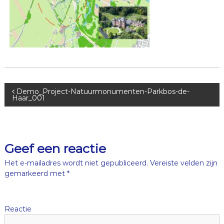
B
Demo_Project-Natuurmonumenten-Parkbos-de-
Haar_001
e
r
Geef een reactie
i
Het e-mailadres wordt niet gepubliceerd.
Vereiste velden zijn
gemarkeerd met
*
c
h
Reactie