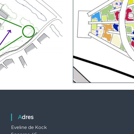
Adres
Eveline de Kock