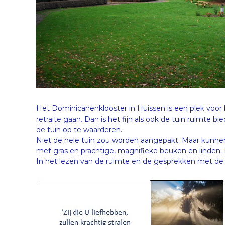
Het Dominicanenklooster in Huissen is een plek voor 
retraite gaan. Dan is het fijn als ook de tuin ruimte 
de tuin op te waarderen.
Niet de hele tuin zou worden aangepakt. Maar kunnen w
met gras en prachtige, magnifieke beuken en linden. 
In het lezen van de ruimte en de gesprekken met de o