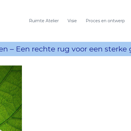
Ruimte Atelier
Visie
Proces en ontwerp
n – Een rechte rug voor een sterke 